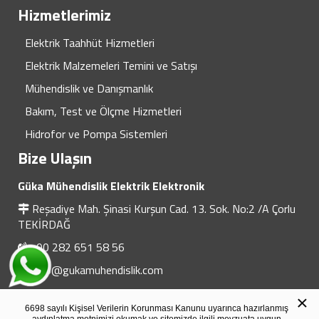
Hizmetlerimiz
Elektrik Taahhüt Hizmetleri
Elektrik Malzemeleri Temini ve Satışı
Mühendislik ve Danışmanlık
Bakım, Test ve Ölçme Hizmetleri
Hidrofor ve Pompa Sistemleri
Bize Ulaşın
Güka Mühendislik Elektrik Elektronik
Reşadiye Mah. Şinasi Kurşun Cad. 13. Sok. No:2 /A Çorlu
TEKİRDAĞ
+90 282 651 58 56
info@gukamuhendislik.com
×
6698 sayılı Kişisel Verilerin Korunması Kanunu uyarınca hazırlanmış
© 2020 Güka Mühendislik Elektrik Elektronik Hakları Saklıdır.